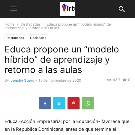
Home
Destacadas
Educa propone un “modelo híbrido” de
aprendizaje y retorno a las aulas
Destacadas
Nacionales
Educa propone un “modelo
híbrido” de aprendizaje y
retorno a las aulas
430
0
By
Jenchy Suero
-
16 de noviembre de 2020
Educa -Acción Empresarial por la Educación- favorece que
en la República Dominicana, antes de que termine el