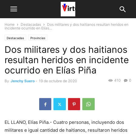
Home
Destacadas
Dos militares y dos haitianos resultan heridos en
incidente ocurrido en Elías...
Destacadas
Provincias
Dos militares y dos haitianos
resultan heridos en incidente
ocurrido en Elías Piña
410
0
By
Jenchy Suero
-
19 de octubre de 2020
EL LLANO, Elías Piña.- Cuatro personas, incluyendo dos
militares e igual cantidad de haitianos, resultaron heridos