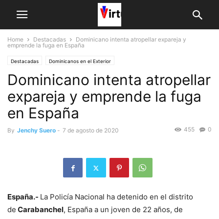
Home
Destacadas
Dominicano intenta atropellar expareja y
emprende la fuga en España
Destacadas
Dominicanos en el Exterior
Dominicano intenta atropellar
expareja y emprende la fuga
en España
455
0
By
Jenchy Suero
-
7 de agosto de 2020
España.-
La Policía Nacional ha detenido en el distrito
de
Carabanchel
, España a un joven de 22 años, de