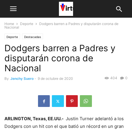
Home
Deporte
Dodgers barren a Padres y disputarán corona de
Nacional
Deporte
Destacadas
Dodgers barren a Padres y
disputarán corona de
Nacional
404
0
By
Jenchy Suero
-
9 de octubre de 2020
ARLINGTON, Texas, EE.UU.-
Justin Turner adelantó a los
Dodgers con un hit con el que batió un récord en un gran