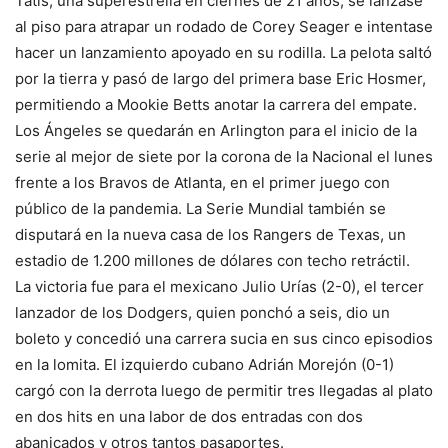
Tatis, una superestrella en ciernes de 21 años, se lanzase
al piso para atrapar un rodado de Corey Seager e intentase
hacer un lanzamiento apoyado en su rodilla. La pelota saltó
por la tierra y pasó de largo del primera base Eric Hosmer,
permitiendo a Mookie Betts anotar la carrera del empate.
Los Ángeles se quedarán en Arlington para el inicio de la
serie al mejor de siete por la corona de la Nacional el lunes
frente a los Bravos de Atlanta, en el primer juego con
público de la pandemia. La Serie Mundial también se
disputará en la nueva casa de los Rangers de Texas, un
estadio de 1.200 millones de dólares con techo retráctil.
La victoria fue para el mexicano Julio Urías (2-0), el tercer
lanzador de los Dodgers, quien ponchó a seis, dio un
boleto y concedió una carrera sucia en sus cinco episodios
en la lomita. El izquierdo cubano Adrián Morejón (0-1)
cargó con la derrota luego de permitir tres llegadas al plato
en dos hits en una labor de dos entradas con dos
abanicados y otros tantos pasaportes.