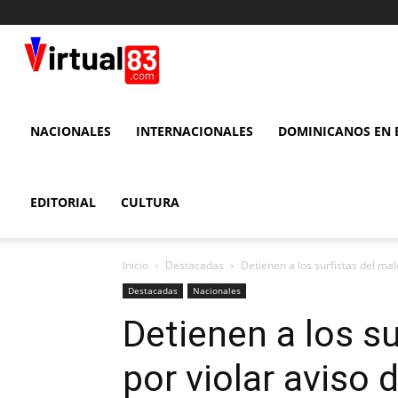
VIRTUAL
83
NACIONALES
INTERNACIONALES
DOMINICANOS EN E
EDITORIAL
CULTURA
Inicio
Destacadas
Detienen a los surfistas del mal
Destacadas
Nacionales
Detienen a los s
por violar aviso 