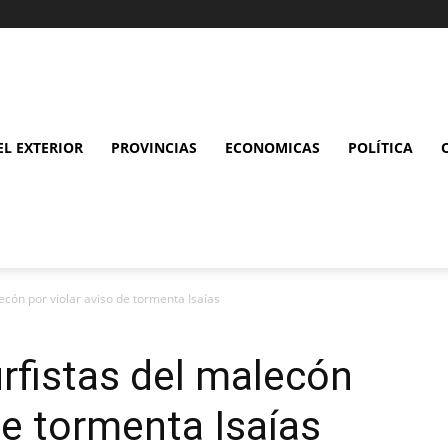
L EXTERIOR
PROVINCIAS
ECONOMICAS
POLÍTICA
ecón por violar aviso de tormenta Isaías
urfistas del malecón
de tormenta Isaías