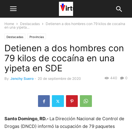
Home
Destacadas
Detienen a dos hombres con 79 kilos de cocaína
en una yipeta...
Destacadas
Provincias
Detienen a dos hombres con
79 kilos de cocaína en una
yipeta en SDE
440
0
By
Jenchy Suero
-
20 de septiembre de 2020
Santo Domingo, RD.-
La Dirección Nacional de Control de
Drogas (DNCD) informó la ocupación de 79 paquetes