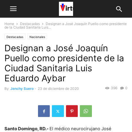
Home
Destacadas
Designan a José Joaquín Puello como presidente
de la Ciudad Sanitaria Luis...
Destacadas
Nacionales
Designan a José Joaquín
Puello como presidente de la
Ciudad Sanitaria Luis
Eduardo Aybar
396
0
By
Jenchy Suero
-
23 de diciembre de 2020
Santo Domingo, RD.-
El médico neurocirujano José