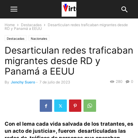
Home
Destacadas
Desarticulan redes traficaban migrantes desde
RD y Panamá a EEUU
Destacadas
Nacionales
Desarticulan redes traficaban
migrantes desde RD y
Panamá a EEUU
280
0
By
Jenchy Suero
-
7 de julio de 2023
Con el lema cada vida salvada de los tratantes, es
un acto de justicia», fueron desarticuladas las