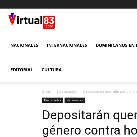
VIRTUAL
83
NACIONALES
INTERNACIONALES
DOMINICANOS EN E
EDITORIAL
CULTURA
Inicio
Destacadas
Depositarán querella por violen
Destacadas
Nacionales
Depositarán quer
género contra h