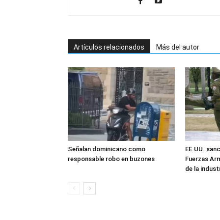
Artículos relacionados
Más del autor
Señalan dominicano como
EE.UU. sanc
responsable robo en buzones
Fuerzas Ar
de la industr