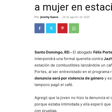
a mujer en estac
Por
Jenchy Suero
-
24 de agosto de 2020
Santo Domingo, RD.-
El abogado
Félix Port
interpondrá una formal querella contra
Jazh
estación de combustibles lanzándole un café
Portes, al ser entrevistado en el programa r
denuncia será por violencia de género
y ex
tampoco pagó el café.
Agregó que la joven no hizo la denuncia el 
porque estaba intimidada y ella esperó que l
con pruebas.