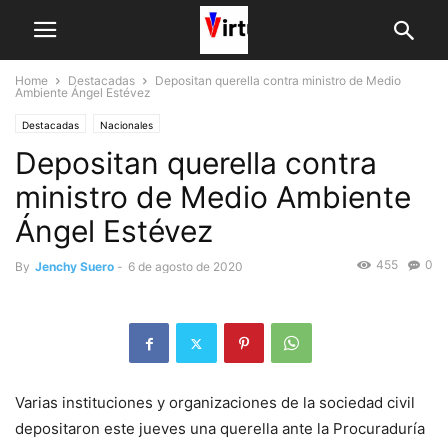
Home
Destacadas
Depositan querella contra ministro de Medio
Ambiente Ángel Estévez
Destacadas
Nacionales
Depositan querella contra
ministro de Medio Ambiente
Ángel Estévez
455
0
By
Jenchy Suero
-
6 de agosto de 2020
Varias instituciones y organizaciones de la sociedad civil
depositaron este jueves una querella ante la Procuraduría