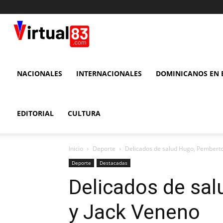
VIRTUAL
83
NACIONALES
INTERNACIONALES
DOMINICANOS EN E
EDITORIAL
CULTURA
Inicio
Deporte
Delicados de salud Hugo, Pemberto
Deporte
Destacadas
Delicados de sa
y Jack Veneno