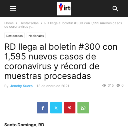
Home
Destacadas
RD llega al boletín #300 con 1,595 nuevos casos
de coronavirus y...
Destacadas
Nacionales
RD llega al boletín #300 con
1,595 nuevos casos de
coronavirus y récord de
muestras procesadas
315
0
By
Jenchy Suero
-
13 de enero de 2021
Santo Domingo, RD