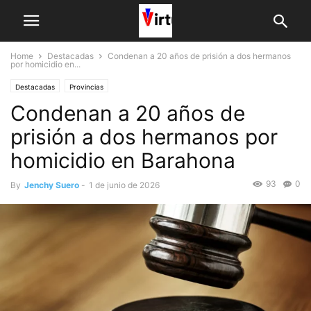
Home
Destacadas
Condenan a 20 años de prisión a dos hermanos
por homicidio en...
Destacadas
Provincias
Condenan a 20 años de
prisión a dos hermanos por
homicidio en Barahona
93
0
By
Jenchy Suero
-
1 de junio de 2026