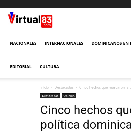
VIRTUAL
83
NACIONALES
INTERNACIONALES
DOMINICANOS EN E
EDITORIAL
CULTURA
Inicio
Destacadas
Cinco hechos que marcaron la p
Destacadas
Opinion
Cinco hechos qu
política dominic