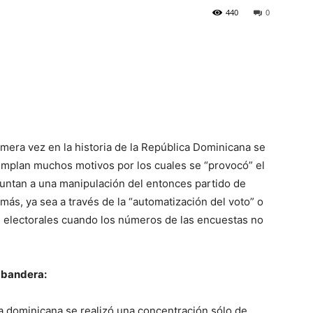
440
0
imera vez en la historia de la República Dominicana se
emplan muchos motivos por los cuales se “provocó” el
puntan a una manipulación del entonces partido de
más, ya sea a través de la “automatización del voto” o
s electorales cuando los números de las encuestas no
a bandera:
ria dominicana se realizó una concentración sólo de