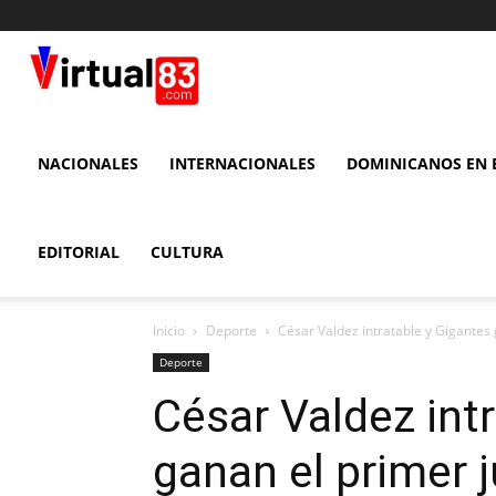
VIRTUAL
83
NACIONALES
INTERNACIONALES
DOMINICANOS EN E
EDITORIAL
CULTURA
Inicio
Deporte
César Valdez intratable y Gigantes g
Deporte
César Valdez int
ganan el primer j