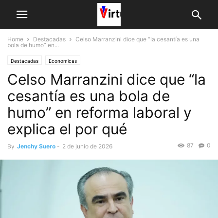
Home
Destacadas
Celso Marranzini dice que “la cesantía es una
bola de humo” en...
Destacadas
Economicas
Celso Marranzini dice que “la
cesantía es una bola de
humo” en reforma laboral y
explica el por qué
87
0
By
Jenchy Suero
-
2 de junio de 2026