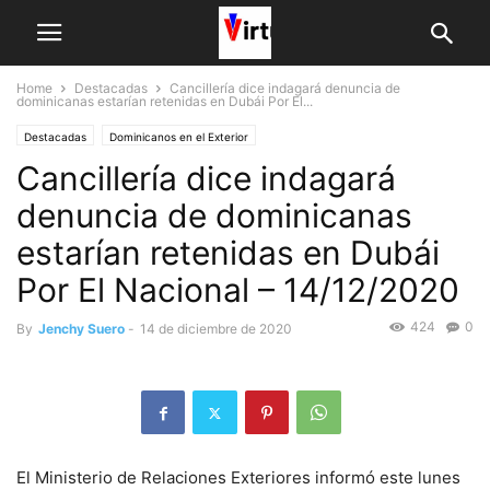
Home
Destacadas
Cancillería dice indagará denuncia de
dominicanas estarían retenidas en Dubái Por El...
Destacadas
Dominicanos en el Exterior
Cancillería dice indagará
denuncia de dominicanas
estarían retenidas en Dubái
Por El Nacional – 14/12/2020
424
0
By
Jenchy Suero
-
14 de diciembre de 2020
El Ministerio de Relaciones Exteriores informó este lunes