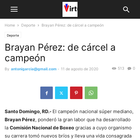
Home
Deporte
Brayan Pérez: de cárcel a campeón
Deporte
Brayan Pérez: de cárcel a
campeón
513
0
By
antonigarcia@gmail.com
-
11 de agosto de 2020
Santo Domingo, RD.-
El campeón nacional sú­per mediano,
Brayan Pé­rez
, ponderó la gran labor que ha desarrollado
la
Co­misión Nacional de Boxeo
gracias a cuyo organismo
su carrera tomó nuevos bríos y lleva una vida con­sagrada