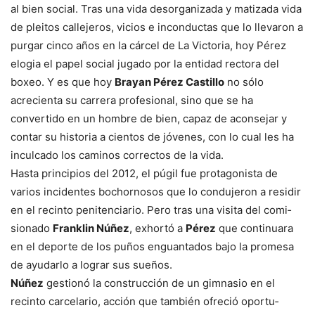
al bien social. Tras una vida desor­ganizada y matizada vi­da
de pleitos callejeros, vicios e inconductas que lo llevaron a
purgar cin­co años en la cárcel de La Victoria, hoy Pérez
elo­gia el papel social jugado por la entidad rectora del
boxeo. Y es que hoy
Brayan Pérez Castillo
no sólo
acrecienta su carrera pro­fesional, sino que se ha
convertido en un hombre de bien, capaz de acon­sejar y
contar su historia a cientos de jóvenes, con lo cual les ha
inculcado los caminos correctos de la vida.
Hasta principios del 2012, el púgil fue prota­gonista de
varios inciden­tes bochornosos que lo condujeron a residir
en el recinto penitenciario. Pe­ro tras una visita del comi­
sionado
Franklin Núñez
, exhortó a
Pérez
que conti­nuara
en el deporte de los puños enguantados bajo la promesa
de ayudarlo a lo­grar sus sueños.
Núñez
gestionó la cons­trucción de un gimnasio en el
recinto carcelario, acción que también ofreció oportu­