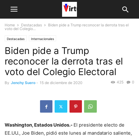
Home
Destacadas
Biden pide a Trump reconocer la derrota tras el
voto del Colegio...
Destacadas
Internacionales
Biden pide a Trump
reconocer la derrota tras el
voto del Colegio Electoral
425
0
By
Jenchy Suero
-
15 de diciembre de 2020
Washington, Estados Unidos.-
El presidente electo de
EE.UU., Joe Biden, pidió este lunes al mandatario saliente,