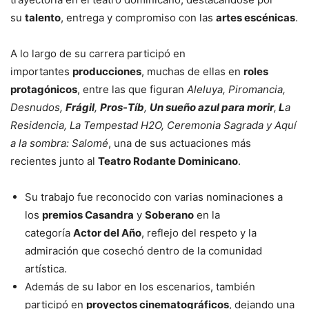
su
talento
, entrega y compromiso con las
artes escénicas
.
A lo largo de su carrera participó en
importantes
producciones
, muchas de ellas en
roles
protagónicos
, entre las que figuran
Aleluya
, Piromancia,
Desnudos,
Frágil
,
Pros-Tíb
,
Un sueño azul para morir
,
L
a
Residencia, La Tempestad H2O, Ceremonia Sagrada y Aquí
a la sombra: Salomé
, una de sus actuaciones más
recientes junto al
Teatro Rodante Dominicano
.
Su trabajo fue reconocido con varias nominaciones a
los
premios Casandra
y
Soberano
en la
categoría
Actor del Año
, reflejo del respeto y la
admiración que cosechó dentro de la comunidad
artística.
Además de su labor en los escenarios, también
participó en
proyectos cinematográficos
, dejando una