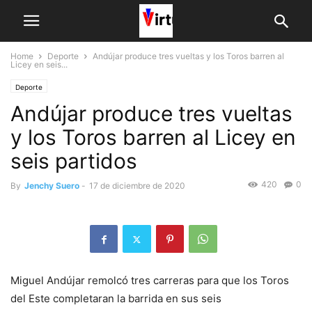
Home
Deporte
Andújar produce tres vueltas y los Toros barren al
Licey en seis...
Deporte
Andújar produce tres vueltas
y los Toros barren al Licey en
seis partidos
420
0
By
Jenchy Suero
-
17 de diciembre de 2020
Miguel Andújar remolcó tres carreras para que los Toros
del Este completaran la barrida en sus seis