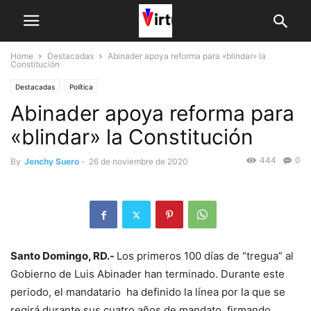
Home
Destacadas
Abinader apoya reforma para «blindar» la
Constitución
Destacadas
Política
Abinader apoya reforma para
«blindar» la Constitución
444
0
By
Jenchy Suero
-
26 de noviembre de 2020
Santo Domingo, RD.-
Los primeros 100 días de “tregua” al
Gobierno de Luis Abinader han terminado. Durante este
periodo, el mandatario ha definido la línea por la que se
regirá durante sus cuatro años de mandato, firmando