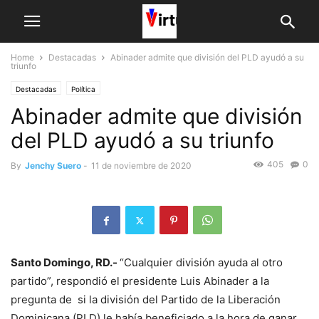
Home
Destacadas
Abinader admite que división del PLD ayudó a su
triunfo
Destacadas
Política
Abinader admite que división
del PLD ayudó a su triunfo
405
0
By
Jenchy Suero
-
11 de noviembre de 2020
Santo Domingo, RD.-
“Cualquier división ayuda al otro
partido”, respondió el presidente Luis Abinader a la
pregunta de si la división del Partido de la Liberación
Dominicana (PLD) le había beneficiado a la hora de ganar