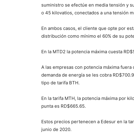
sumi­nistro se efectúe en media tensión y su
o 45 kilo­vatios, conectados a una tensión ma
En ambos casos, el cliente que opte por esta
distribución como mínimo el 60% de su po­t
En la MTD2 la potencia máxima cuesta RD$59
A las empresas con po­tencia máxima fuera 
deman­da de energía se les cobra RD$700.97 
tipo de tarifa BTH.
En la tarifa MTH, la po­tencia máxima por ki
punta es RD$665.65.
Estos precios pertenecen a Edesur en la tari
junio de 2020.