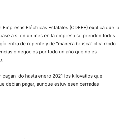
 Em­presas Eléctricas Estata­les (CDEEE) explica que la
 base a si en un mes en la empresa se prenden todos
rgía entra de repente y de “manera brusca” alcan­zado
idencias o negocios por todo un año que no es
o.
 pagan­ do hasta enero 2021 los ki­lovatios que
ue debían pagar, aunque estuviesen cerradas