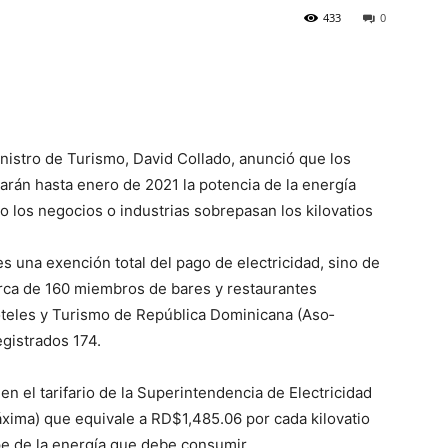
433
0
­nistro de Turismo, Da­vid Collado, anunció que los
a­rán hasta enero de 2021 la potencia de la energía
o los negocios o industrias so­brepasan los kilovatios
es una exención total del pago de electricidad, sino de
rca de 160 miembros de bares y res­taurantes
oteles y Turismo de Re­pública Dominicana (Aso­
gistra­dos 174.
 el tarifario de la Su­perintendencia de Elec­tricidad
áxima) que equivale a RD$1,485.06 por cada ki­lovatio
e de la energía que de­be consumir.