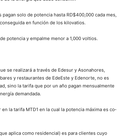
os pa­gan solo de potencia has­ta RD$400,000 cada mes,
conse­guida en función de los kilovatios.
 de potencia y empalme menor a 1,000 voltios.
que se realizará a través de Edes­ur y Asonahores,
ares y restau­rantes de EdeEste y Ede­norte, no es
­dad, sino la tarifa que por un año pagan mensual­mente
 energía demandada.
 en la tarifa MTD1 en la cual la potencia máxima es co­
(que aplica como residencial) es para clientes cuyo