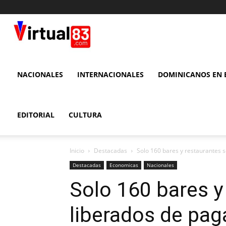
VIRTUAL
83
NACIONALES
INTERNACIONALES
DOMINICANOS EN E
EDITORIAL
CULTURA
Inicio
Destacadas
Solo 160 bares y restaurantes s
Destacadas
Economicas
Nacionales
Solo 160 bares y
liberados de pag