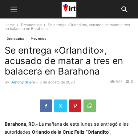
Home
Destacadas
Se entrega «Orlandito», acusado de matar a tres
en balacera en Barahona
Destacadas
Provincias
Se entrega «Orlandito»,
acusado de matar a tres en
balacera en Barahona
567
0
By
Jenchy Suero
-
3 de agosto de 2020
Barahona, RD.-
La mañana de este lunes se entregó a las
autoridades
Orlando de la Cruz Feliz “Orlandito
”,