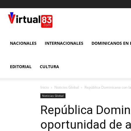
VIRTUAL
83
NACIONALES
INTERNACIONALES
DOMINICANOS EN E
EDITORIAL
CULTURA
Inicio
Noticias Global
República Dominicana con l
Noticias Global
República Domin
oportunidad de 