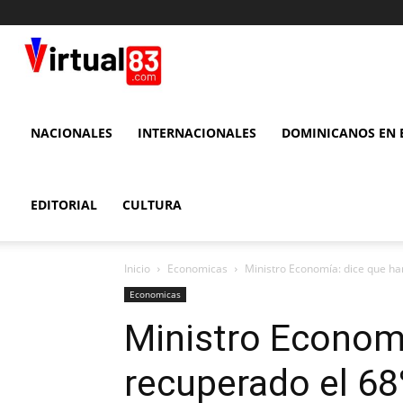
VIRTUAL
83
NACIONALES
INTERNACIONALES
DOMINICANOS EN E
EDITORIAL
CULTURA
Inicio
Economicas
Ministro Economía: dice que ha
Economicas
Ministro Economí
recuperado el 6