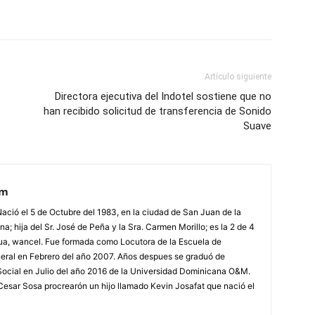
Artículo siguiente
Directora ejecutiva del Indotel sostiene que no
han recibido solicitud de transferencia de Sonido
Suave
om
Nació el 5 de Octubre del 1983, en la ciudad de San Juan de la
 hija del Sr. José de Peña y la Sra. Carmen Morillo; es la 2 de 4
ua, wancel. Fue formada como Locutora de la Escuela de
ral en Febrero del año 2007. Años despues se graduó de
ocial en Julio del año 2016 de la Universidad Dominicana O&M.
. Cesar Sosa procrearón un hijo llamado Kevin Josafat que nació el