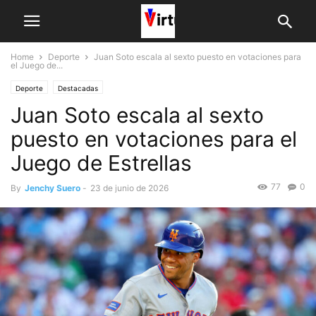
Home
Deporte
Juan Soto escala al sexto puesto en votaciones para
el Juego de...
Deporte
Destacadas
Juan Soto escala al sexto
puesto en votaciones para el
Juego de Estrellas
77
0
By
Jenchy Suero
-
23 de junio de 2026