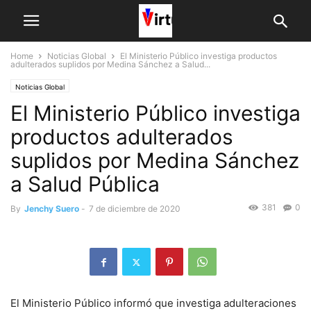
Home
Noticias Global
El Ministerio Público investiga productos
adulterados suplidos por Medina Sánchez a Salud...
Noticias Global
El Ministerio Público investiga
productos adulterados
suplidos por Medina Sánchez
a Salud Pública
381
0
By
Jenchy Suero
-
7 de diciembre de 2020
El Ministerio Público informó que investiga adulteraciones