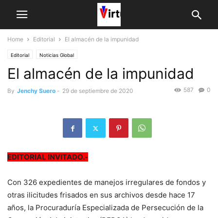
Home
Editorial
El almacén de la impunidad
Editorial
Noticias Global
El almacén de la impunidad
587
0
By
Jenchy Suero
-
29 de septiembre de 2020
EDITORIAL INVITADO.-
Con 326 expedientes de manejos irregu­lares de fondos y
otras ilicitudes frisa­dos en sus archivos desde hace 17
años, la Procuraduría Especializada de Perse­cución de la