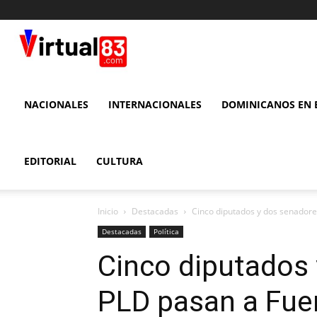
VIRTUAL
83
NACIONALES
INTERNACIONALES
DOMINICANOS EN E
EDITORIAL
CULTURA
Inicio
Destacadas
Cinco diputados y dos senadore
Destacadas
Política
Cinco diputados 
PLD pasan a Fue