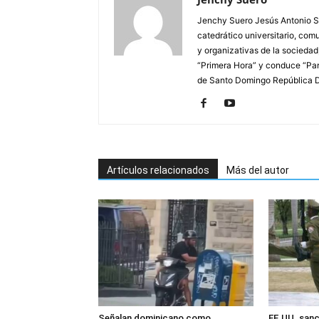
Jenchy Suero Jesús Antonio Su
catedrático universitario, com
y organizativas de la sociedad
“Primera Hora” y conduce “Pan
de Santo Domingo República 
Artículos relacionados
Más del autor
Señalan dominicano como
EE.UU. sanc