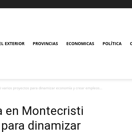
L EXTERIOR
PROVINCIAS
ECONOMICAS
POLÍTICA
i varios proyectos para dinamizar economía y crear empleos...
 en Montecristi
 para dinamizar