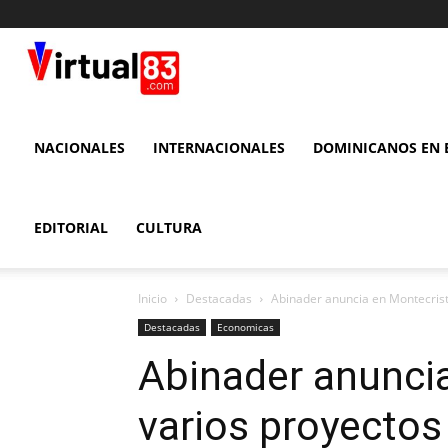
VIRTUAL
83
NACIONALES
INTERNACIONALES
DOMINICANOS EN E
EDITORIAL
CULTURA
Inicio
Destacadas
Abinader anuncia en Montecrist
Destacadas
Economicas
Abinader anuncia
varios proyectos