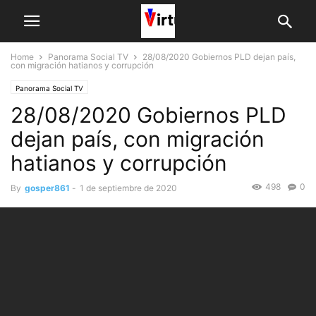
Home
Panorama Social TV
28/08/2020 Gobiernos PLD dejan país,
con migración hatianos y corrupción
Panorama Social TV
28/08/2020 Gobiernos PLD
dejan país, con migración
hatianos y corrupción
498
0
By
gosper861
-
1 de septiembre de 2020